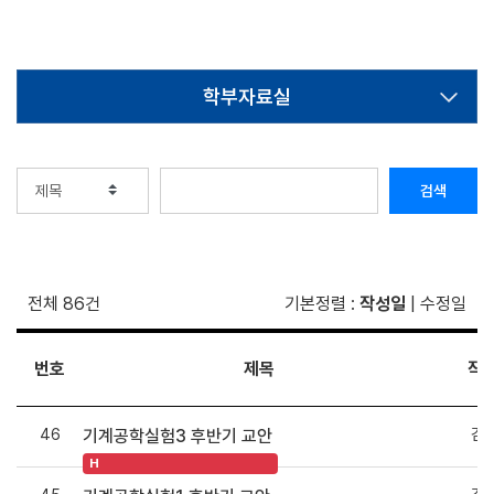
학부자료실
검색
전체 86건
기본정렬
:
작성일
|
수정일
번호
제목
작
46
김
기계공학실험3 후반기 교안
H