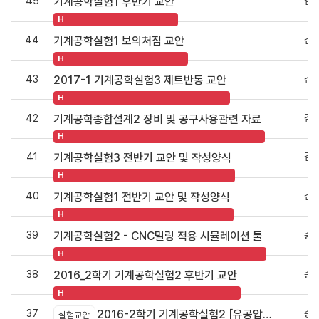
45
김
기계공학실험1 후반기 교안
H
44
김
기계공학실험1 보의처짐 교안
H
43
김
2017-1 기계공학실험3 제트반동 교안
H
42
김
기계공학종합설계2 장비 및 공구사용관련 자료
H
41
김
기계공학실험3 전반기 교안 및 작성양식
H
40
김
기계공학실험1 전반기 교안 및 작성양식
H
39
송
기계공학실험2 - CNC밀링 적용 시뮬레이션 툴
H
38
송
2016_2학기 기계공학실험2 후반기 교안
H
37
송
2016-2학기 기계공학실험2 [유공압실험] 교안
실험교안