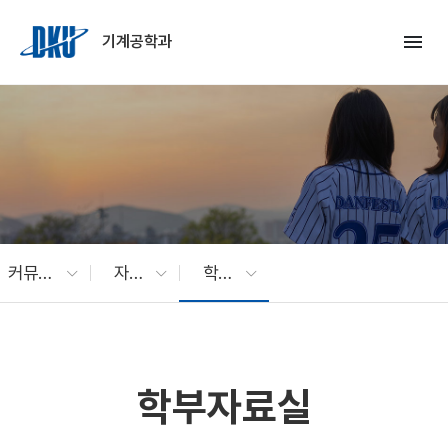
Skip to Main Content
menu
기계공학과
커뮤니티
자료실
학부자료실
학부자료실